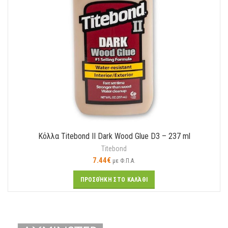
Κόλλα Titebond II Dark Wood Glue D3 – 237 ml
Titebond
7.44
€
με Φ.Π.Α.
ΠΡΟΣΘΉΚΗ ΣΤΟ ΚΑΛΆΘΙ