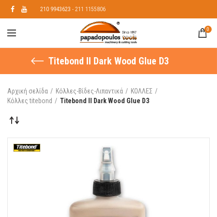
210 9943623
- 211 1155806
0
Titebond II Dark Wood Glue D3
Αρχική σελίδα
Κόλλες-Βίδες-Λιπαντικά
ΚΟΛΛΕΣ
Κόλλες titebond
Titebond II Dark Wood Glue D3