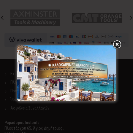
Εταιρεία
Πληροφορίες αποστολής
Προσωπικά Δεδομένα
Όροι και Προϋποθέσεις
Ασφάλεια Συναλλαγών
Papadopoulostools
Πλουτάρχου 65, Άγιος Δημήτριος .