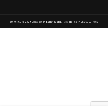
EUROFIGURE 2020 CREATED BY
EUROFIGURE
. INTERNET SERVICES SOLUTIONS.