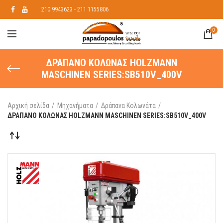
210 9943623
- 211 1155806
0
ΔΡΑΠΑΝΟ ΚΟΛΩΝΑΣ HOLZMANN
MASCHINEN SERIES:SB510V_400V
Αρχική σελίδα
Μηχανήματα
Δράπανα Κολωνάτα
ΔΡΑΠΑΝΟ ΚΟΛΩΝΑΣ HOLZMANN MASCHINEN SERIES:SB510V_400V