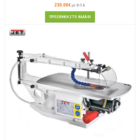
230.00
€
με Φ.Π.Α.
ΠΡΟΣΘΉΚΗ ΣΤΟ ΚΑΛΆΘΙ