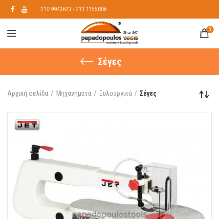
210 9943623
- 211 1155806
0
Σέγες
Αρχική σελίδα
Μηχανήματα
Ξυλουργικά
Σέγες