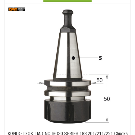
ΚΩΝΟΣ-ΤΣΟΚ ΓΙΑ CNC ISO30 SERIES 183.201/211/221 Chucks