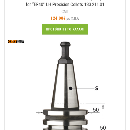
for “ER40” LH Precision Collets 183.211.01
CMT
124.00
€
με Φ.Π.Α.
ΠΡΟΣΘΉΚΗ ΣΤΟ ΚΑΛΆΘΙ