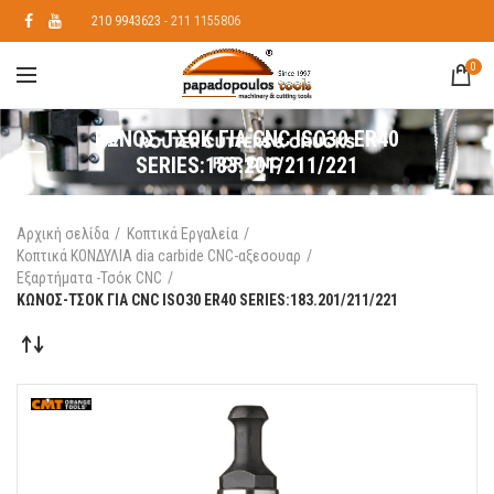
210 9943623
- 211 1155806
0
ΚΩΝΟΣ-ΤΣΟΚ ΓΙΑ CNC ISO30 ER40
SERIES:183.201/211/221
Αρχική σελίδα
Κοπτικά Εργαλεία
Κοπτικά ΚΟΝΔΥΛΙΑ dia carbide CNC-αξεσουαρ
Εξαρτήματα -Τσόκ CNC
ΚΩΝΟΣ-ΤΣΟΚ ΓΙΑ CNC ISO30 ER40 SERIES:183.201/211/221