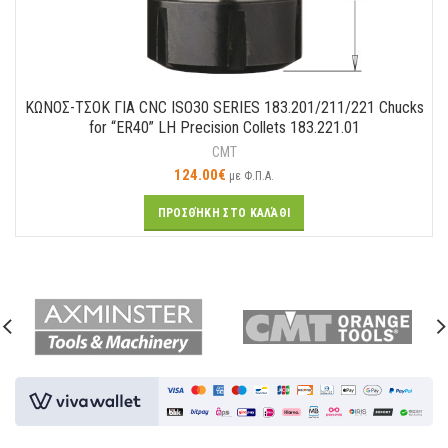
ΚΩΝΟΣ-ΤΣΟΚ ΓΙΑ CNC ISO30 SERIES 183.201/211/221 Chucks
for “ER40” LH Precision Collets 183.221.01
CMT
124.00
€
με Φ.Π.Α.
ΠΡΟΣΘΉΚΗ ΣΤΟ ΚΑΛΆΘΙ