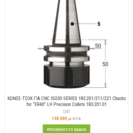
ΚΩΝΟΣ-ΤΣΟΚ ΓΙΑ CNC ISO30 SERIES 183.201/211/221 Chucks
for “ER40” LH Precision Collets 183.201.01
CMT
138.00
€
με Φ.Π.Α.
ΠΡΟΣΘΉΚΗ ΣΤΟ ΚΑΛΆΘΙ