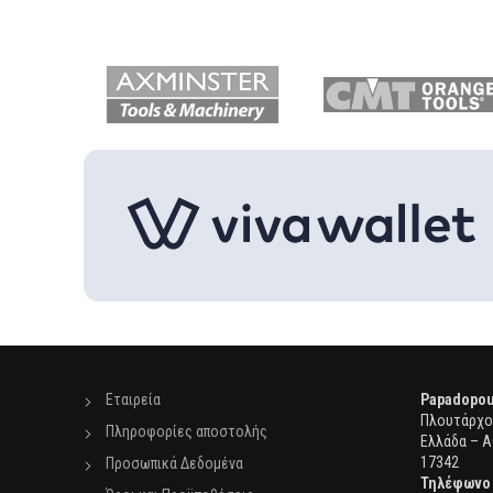
Εταιρεία
Papadopou
Πλουτάρχου
Πληροφορίες αποστολής
Ελλάδα – Α
17342
Προσωπικά Δεδομένα
Τηλέφωνο