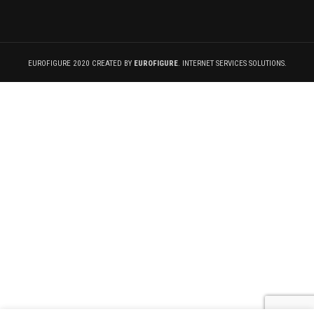
EUROFIGURE 2020 CREATED BY
EUROFIGURE
. INTERNET SERVICES SOLUTIONS.