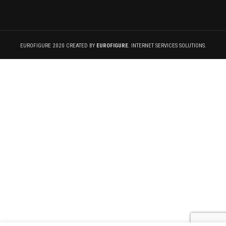
EUROFIGURE 2020 CREATED BY
EUROFIGURE
. INTERNET SERVICES SOLUTIONS.