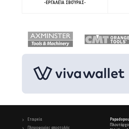
-ΕΡΓΑΛΕΊΑ ΣΒΟΎΡΑΣ-
Εταιρεία
Papadopou
Πλουτάρχου
Πληροφορίες αποστολής