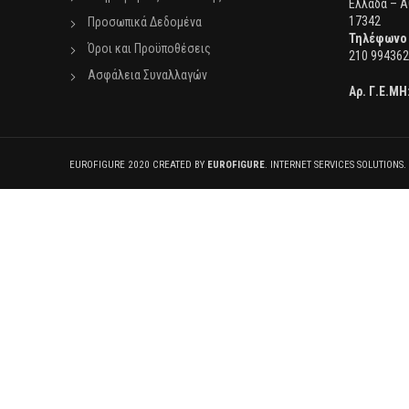
Ελλάδα – Α
17342
Προσωπικά Δεδομένα
Τηλέφωνο
Όροι και Προϋποθέσεις
210 994362
Ασφάλεια Συναλλαγών
Αρ. Γ.Ε.ΜΗ
EUROFIGURE 2020 CREATED BY
EUROFIGURE
. INTERNET SERVICES SOLUTIONS.