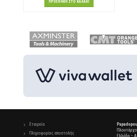
ΠΡΟΣΘΉΚΗ ΣΤΟ ΚΑΛΆΘΙ
Εταιρεία
Papadopou
Πλουτάρχου
Πληροφορίες αποστολής
Ελλάδα – Α