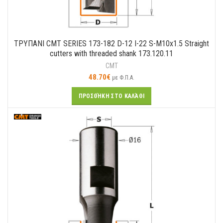
ΤΡΥΠΑΝΙ CMT SERIES 173-182 D-12 I-22 S-M10x1.5 Straight
cutters with threaded shank 173.120.11
CMT
48.70
€
με Φ.Π.Α.
ΠΡΟΣΘΉΚΗ ΣΤΟ ΚΑΛΆΘΙ