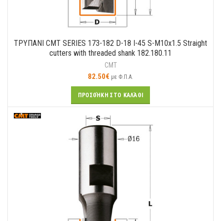
ΤΡΥΠΑΝΙ CMT SERIES 173-182 D-18 I-45 S-M10x1.5 Straight
cutters with threaded shank 182.180.11
CMT
82.50
€
με Φ.Π.Α.
ΠΡΟΣΘΉΚΗ ΣΤΟ ΚΑΛΆΘΙ