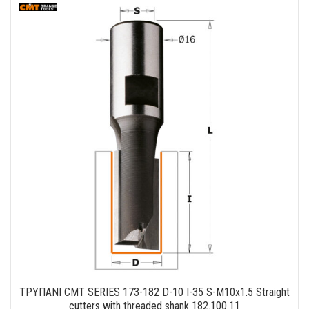
ΤΡΥΠΑΝΙ CMT SERIES 173-182 D-10 I-35 S-M10x1.5 Straight
cutters with threaded shank 182.100.11