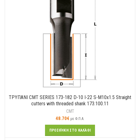
ΤΡΥΠΑΝΙ CMT SERIES 173-182 D-10 I-22 S-M10x1.5 Straight
cutters with threaded shank 173.100.11
CMT
48.70
€
με Φ.Π.Α.
ΠΡΟΣΘΉΚΗ ΣΤΟ ΚΑΛΆΘΙ