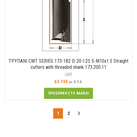
ΤΡΥΠΑΝΙ CMT SERIES 173-182 D-20 I-25 S-M10x1.5 Straight
cutters with threaded shank 173.200.11
CMT
63.10
€
με Φ.Π.Α.
ΠΡΟΣΘΉΚΗ ΣΤΟ ΚΑΛΆΘΙ
1
2