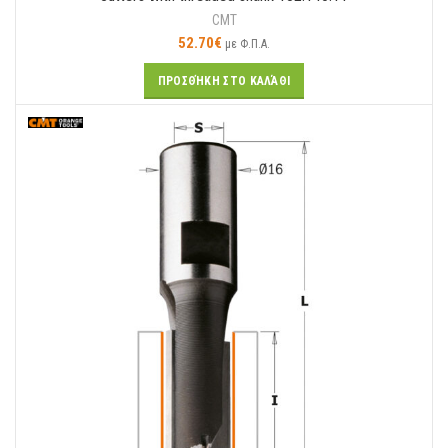
CMT
52.70
€
με Φ.Π.Α.
ΠΡΟΣΘΉΚΗ ΣΤΟ ΚΑΛΆΘΙ