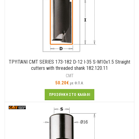
ΤΡΥΠΑΝΙ CMT SERIES 173-182 D-12 I-35 S-M10x1.5 Straight
cutters with threaded shank 182.120.11
CMT
50.20
€
με Φ.Π.Α.
ΠΡΟΣΘΉΚΗ ΣΤΟ ΚΑΛΆΘΙ