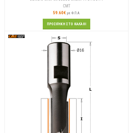
CMT
59.60
€
με Φ.Π.Α.
ΠΡΟΣΘΉΚΗ ΣΤΟ ΚΑΛΆΘΙ