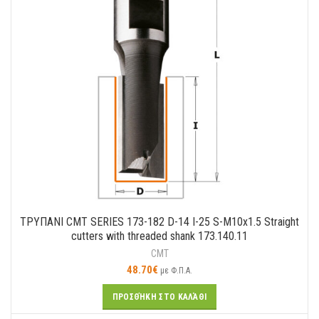
ΤΡΥΠΑΝΙ CMT SERIES 173-182 D-14 I-25 S-M10x1.5 Straight
cutters with threaded shank 173.140.11
CMT
48.70
€
με Φ.Π.Α.
ΠΡΟΣΘΉΚΗ ΣΤΟ ΚΑΛΆΘΙ