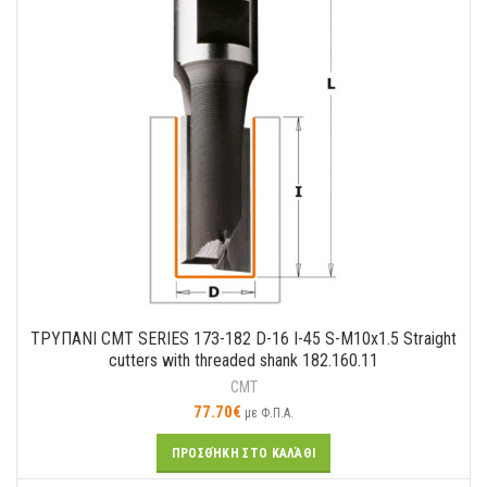
ΤΡΥΠΑΝΙ CMT SERIES 173-182 D-16 I-45 S-M10x1.5 Straight
cutters with threaded shank 182.160.11
CMT
77.70
€
με Φ.Π.Α.
ΠΡΟΣΘΉΚΗ ΣΤΟ ΚΑΛΆΘΙ