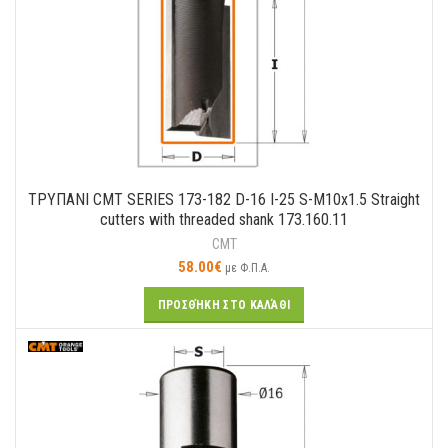
ΤΡΥΠΑΝΙ CMT SERIES 173-182 D-16 I-25 S-M10x1.5 Straight
cutters with threaded shank 173.160.11
CMT
58.00
€
με Φ.Π.Α.
ΠΡΟΣΘΉΚΗ ΣΤΟ ΚΑΛΆΘΙ