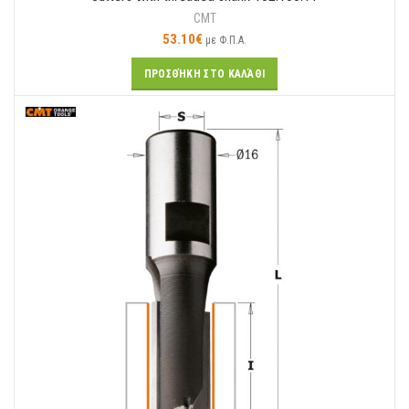
CMT
53.10
€
με Φ.Π.Α.
ΠΡΟΣΘΉΚΗ ΣΤΟ ΚΑΛΆΘΙ