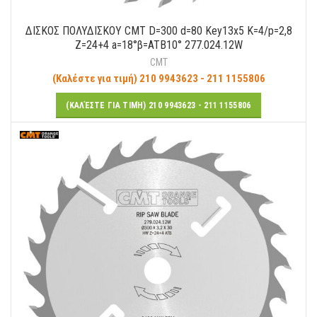
ΔΙΣΚΟΣ ΠΟΛΥΔΙΣΚΟΥ CMT D=300 d=80 Key13x5 K=4/p=2,8
Ζ=24+4 a=18°β=ATB10° 277.024.12W
CMT
(Καλέστε για τιμή) 210 9943623 - 211 1155806
(ΚΑΛΈΣΤΕ ΓΙΑ ΤΙΜΉ) 210 9943623 - 211 1155806