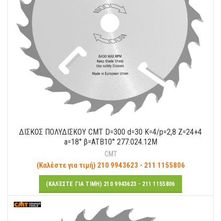
ΔΙΣΚΟΣ ΠΟΛΥΔΙΣΚΟΥ CMT D=300 d=30 K=4/p=2,8 Ζ=24+4
a=18° β=ATB10° 277.024.12M
CMT
(Καλέστε για τιμή) 210 9943623 - 211 1155806
(ΚΑΛΈΣΤΕ ΓΙΑ ΤΙΜΉ) 210 9943623 - 211 1155806