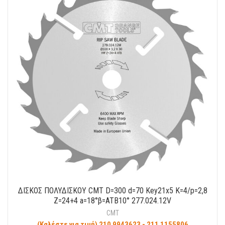
ΔΙΣΚΟΣ ΠΟΛΥΔΙΣΚΟΥ CMT D=300 d=70 Key21x5 K=4/p=2,8
Ζ=24+4 a=18°β=ATB10° 277.024.12V
CMT
(Καλέστε για τιμή) 210 9943623 - 211 1155806