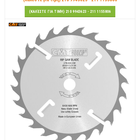
(ΚΑΛΈΣΤΕ ΓΙΑ ΤΙΜΉ) 210 9943623 - 211 1155806