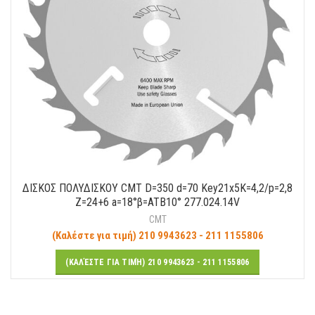
ΔΙΣΚΟΣ ΠΟΛΥΔΙΣΚΟΥ CMT D=350 d=70 Key21x5K=4,2/p=2,8
Ζ=24+6 a=18°β=ATB10° 277.024.14V
CMT
(Καλέστε για τιμή) 210 9943623 - 211 1155806
(ΚΑΛΈΣΤΕ ΓΙΑ ΤΙΜΉ) 210 9943623 - 211 1155806