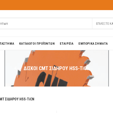
ΕΠΙΛΈΞΤΕ Κ
ΤΑΣΤΗΜΑ
ΚΑΤΆΛΟΓΟΙ ΠΡΟΪΌΝΤΩΝ
ΕΤΑΙΡΕΊΑ
ΕΜΠΟΡΙΚΑ ΣΗΜΑΤΑ
ΔΙΣΚΟΙ CMT ΣΙΔΗΡΟΥ HSS-ΤiCN
CMT ΣΙΔΗΡΟΥ HSS-ΤiCN