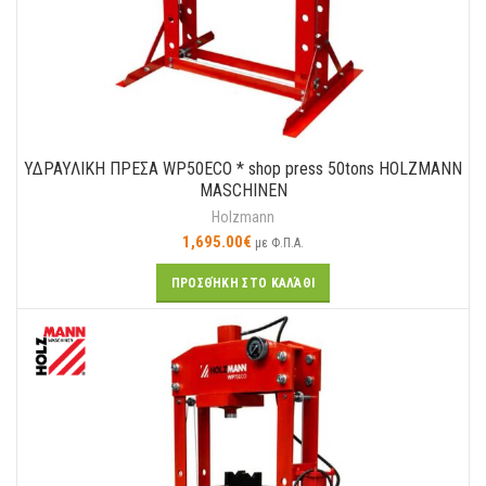
ΥΔΡΑΥΛΙΚΗ ΠΡΕΣΑ WP50ECO * shop press 50tons HOLZMANN
MASCHINEN
Holzmann
1,695.00
€
με Φ.Π.Α.
ΠΡΟΣΘΉΚΗ ΣΤΟ ΚΑΛΆΘΙ