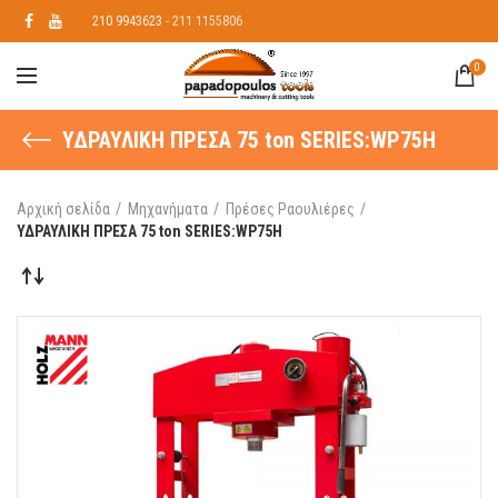
210 9943623
- 211 1155806
0
ΥΔΡΑΥΛΙΚΗ ΠΡΕΣΑ 75 ton SERIES:WP75H
Αρχική σελίδα
Μηχανήματα
Πρέσες Ραουλιέρες
ΥΔΡΑΥΛΙΚΗ ΠΡΕΣΑ 75 ton SERIES:WP75H