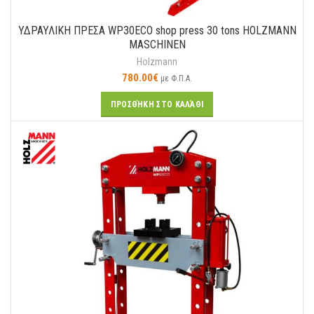
ΥΔΡΑΥΛΙΚΗ ΠΡΕΣΑ WP30ECO shop press 30 tons HOLZMANN
MASCHINEN
Holzmann
780.00
€
με Φ.Π.Α.
ΠΡΟΣΘΉΚΗ ΣΤΟ ΚΑΛΆΘΙ