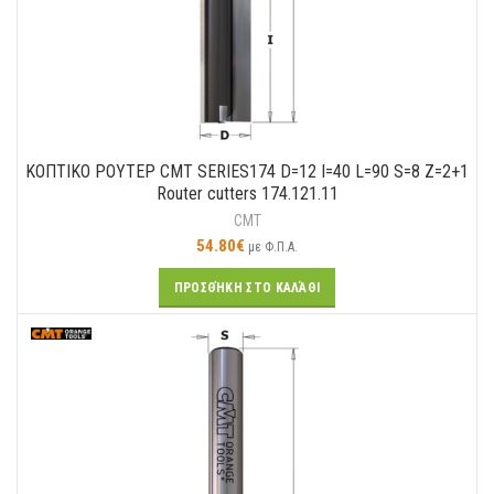
ΚΟΠΤΙΚO ΡΟΥΤΕΡ CMT SERIES174 D=12 I=40 L=90 S=8 Z=2+1
Router cutters 174.121.11
CMT
54.80
€
με Φ.Π.Α.
ΠΡΟΣΘΉΚΗ ΣΤΟ ΚΑΛΆΘΙ