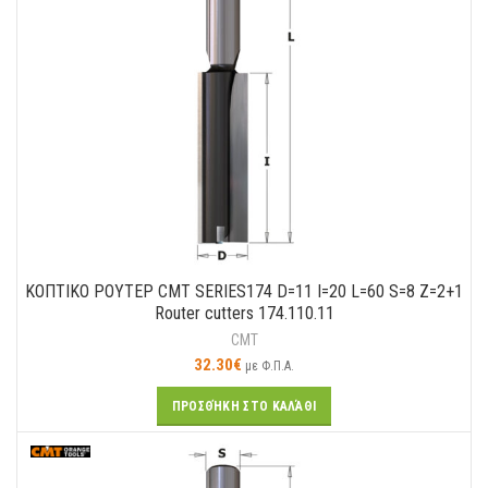
ΚΟΠΤΙΚO ΡΟΥΤΕΡ CMT SERIES174 D=11 I=20 L=60 S=8 Z=2+1
Router cutters 174.110.11
CMT
32.30
€
με Φ.Π.Α.
ΠΡΟΣΘΉΚΗ ΣΤΟ ΚΑΛΆΘΙ