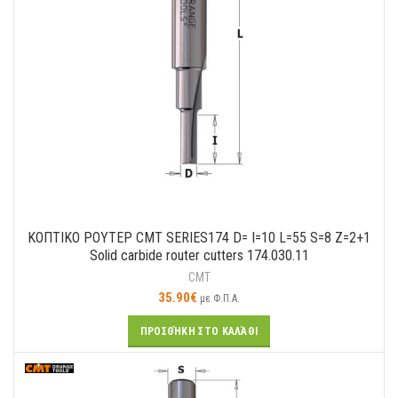
ΚΟΠΤΙΚO ΡΟΥΤΕΡ CMT SERIES174 D= I=10 L=55 S=8 Z=2+1
Solid carbide router cutters 174.030.11
CMT
35.90
€
με Φ.Π.Α.
ΠΡΟΣΘΉΚΗ ΣΤΟ ΚΑΛΆΘΙ