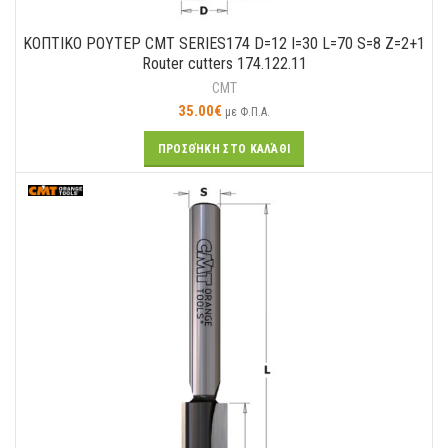
ΚΟΠΤΙΚO ΡΟΥΤΕΡ CMT SERIES174 D=12 I=30 L=70 S=8 Z=2+1
Router cutters 174.122.11
CMT
35.00
€
με Φ.Π.Α.
ΠΡΟΣΘΉΚΗ ΣΤΟ ΚΑΛΆΘΙ