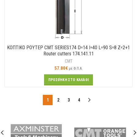
ΚΟΠΤΙΚO ΡΟΥΤΕΡ CMT SERIES174 D=14 I=40 L=90 S=8 Z=2+1
Router cutters 174.141.11
CMT
57.80
€
με Φ.Π.Α.
ΠΡΟΣΘΉΚΗ ΣΤΟ ΚΑΛΆΘΙ
1
2
3
4