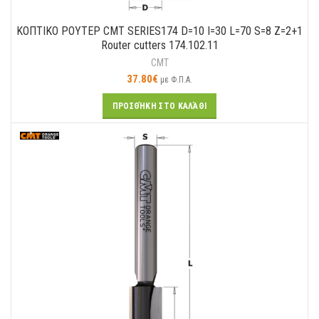
ΚΟΠΤΙΚO ΡΟΥΤΕΡ CMT SERIES174 D=10 I=30 L=70 S=8 Z=2+1
Router cutters 174.102.11
CMT
37.80
€
με Φ.Π.Α.
ΠΡΟΣΘΉΚΗ ΣΤΟ ΚΑΛΆΘΙ