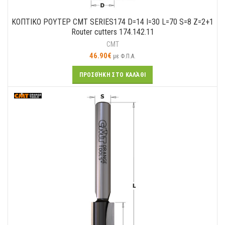
ΚΟΠΤΙΚO ΡΟΥΤΕΡ CMT SERIES174 D=14 I=30 L=70 S=8 Z=2+1
Router cutters 174.142.11
CMT
46.90
€
με Φ.Π.Α.
ΠΡΟΣΘΉΚΗ ΣΤΟ ΚΑΛΆΘΙ