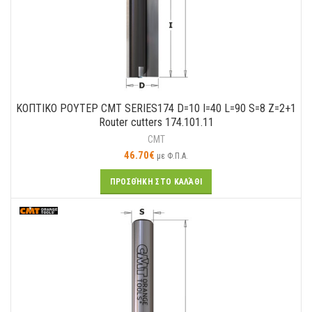
ΚΟΠΤΙΚO ΡΟΥΤΕΡ CMT SERIES174 D=10 I=40 L=90 S=8 Z=2+1
Router cutters 174.101.11
CMT
46.70
€
με Φ.Π.Α.
ΠΡΟΣΘΉΚΗ ΣΤΟ ΚΑΛΆΘΙ