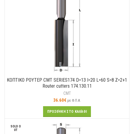
ΚΟΠΤΙΚO ΡΟΥΤΕΡ CMT SERIES174 D=13 I=20 L=60 S=8 Z=2+1
Router cutters 174.130.11
CMT
36.60
€
με Φ.Π.Α.
ΠΡΟΣΘΉΚΗ ΣΤΟ ΚΑΛΆΘΙ
SOLD O
UT