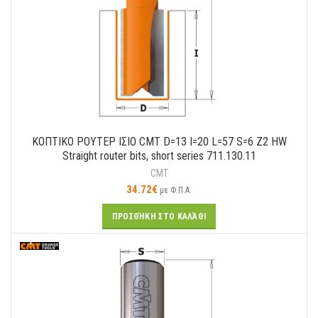
ΚΟΠΤΙΚΟ ΡΟΥΤΕΡ ΙΣΙΟ CMT D=13 I=20 L=57 S=6 Z2 HW
Straight router bits, short series 711.130.11
CMT
34.72
€
με Φ.Π.Α.
ΠΡΟΣΘΉΚΗ ΣΤΟ ΚΑΛΆΘΙ