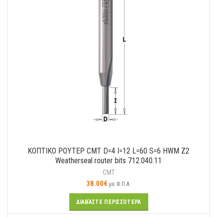
ΚΟΠΤΙΚΟ ΡΟΥΤΕΡ CMT D=4 I=12 L=60 S=6 HWM Z2
Weatherseal router bits 712.040.11
CMT
38.00
€
με Φ.Π.Α.
ΔΙΑΒΆΣΤΕ ΠΕΡΙΣΣΌΤΕΡΑ