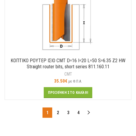
ΚΟΠΤΙΚΟ ΡΟΥΤΕΡ ΙΣΙΟ CMT D=16 I=20 L=50 S=6.35 Z2 HW
Straight router bits, short series 811.160.11
CMT
35.50
€
με Φ.Π.Α.
ΠΡΟΣΘΉΚΗ ΣΤΟ ΚΑΛΆΘΙ
1
2
3
4