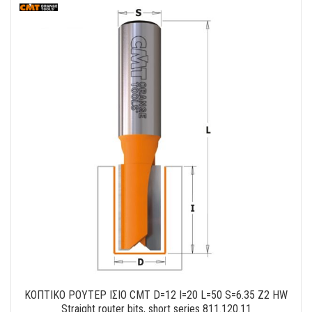
ΚΟΠΤΙΚΟ ΡΟΥΤΕΡ ΙΣΙΟ CMT D=12 I=20 L=50 S=6.35 Z2 HW
Straight router bits, short series 811.120.11