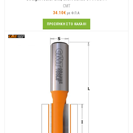
CMT
34.10
€
με Φ.Π.Α.
ΠΡΟΣΘΉΚΗ ΣΤΟ ΚΑΛΆΘΙ