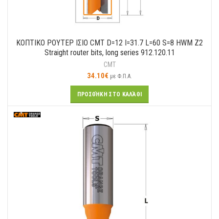
ΚΟΠΤΙΚΟ ΡΟΥΤΕΡ ΙΣΙΟ CMT D=12 I=31.7 L=60 S=8 HWM Z2
Straight router bits, long series 912.120.11
CMT
34.10
€
με Φ.Π.Α.
ΠΡΟΣΘΉΚΗ ΣΤΟ ΚΑΛΆΘΙ