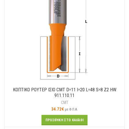
ΚΟΠΤΙΚΟ ΡΟΥΤΕΡ ΙΣΙΟ CMT D=11 I=20 L=48 S=8 Z2 HW
911.110.11
CMT
34.72
€
με Φ.Π.Α.
ΠΡΟΣΘΉΚΗ ΣΤΟ ΚΑΛΆΘΙ