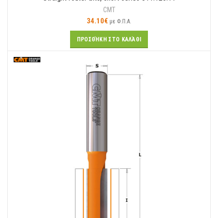
CMT
34.10
€
με Φ.Π.Α.
ΠΡΟΣΘΉΚΗ ΣΤΟ ΚΑΛΆΘΙ