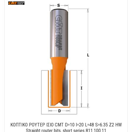
ΚΟΠΤΙΚΟ ΡΟΥΤΕΡ ΙΣΙΟ CMT D=10 I=20 L=48 S=6.35 Z2 HW
Straight router bits, short series 811.100.11