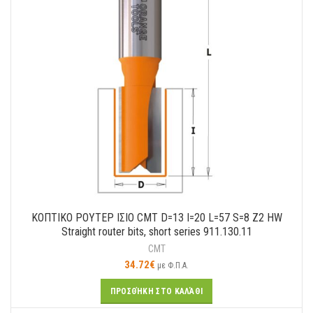
ΚΟΠΤΙΚΟ ΡΟΥΤΕΡ ΙΣΙΟ CMT D=13 I=20 L=57 S=8 Z2 HW
Straight router bits, short series 911.130.11
CMT
34.72
€
με Φ.Π.Α.
ΠΡΟΣΘΉΚΗ ΣΤΟ ΚΑΛΆΘΙ