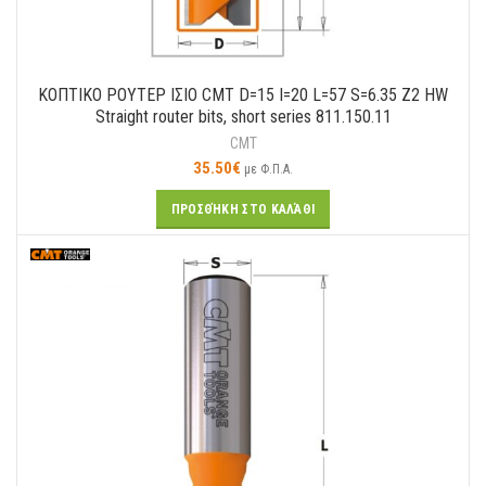
ΚΟΠΤΙΚΟ ΡΟΥΤΕΡ ΙΣΙΟ CMT D=15 I=20 L=57 S=6.35 Z2 HW
Straight router bits, short series 811.150.11
CMT
35.50
€
με Φ.Π.Α.
ΠΡΟΣΘΉΚΗ ΣΤΟ ΚΑΛΆΘΙ