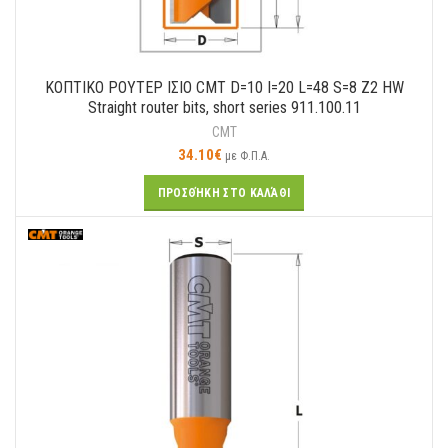
ΚΟΠΤΙΚΟ ΡΟΥΤΕΡ ΙΣΙΟ CMT D=10 I=20 L=48 S=8 Z2 HW
Straight router bits, short series 911.100.11
CMT
34.10
€
με Φ.Π.Α.
ΠΡΟΣΘΉΚΗ ΣΤΟ ΚΑΛΆΘΙ