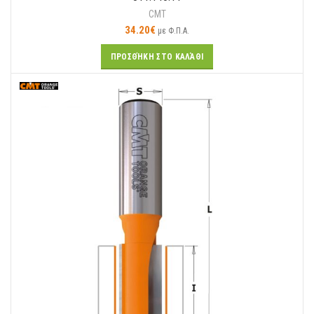
CMT
34.20
€
με Φ.Π.Α.
ΠΡΟΣΘΉΚΗ ΣΤΟ ΚΑΛΆΘΙ