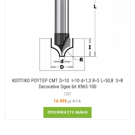
ΚΟΠΤΙΚO ΡΟΥΤΕΡ CMT D=10 Ι=10 d=1,3 R=5 L=50,8 S=8
Decorative Ogee bit K965-100
CMT
16.00
€
με Φ.Π.Α.
ΠΡΟΣΘΉΚΗ ΣΤΟ ΚΑΛΆΘΙ