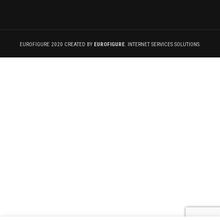
EUROFIGURE 2020 CREATED BY
EUROFIGURE
. INTERNET SERVICES SOLUTIONS.