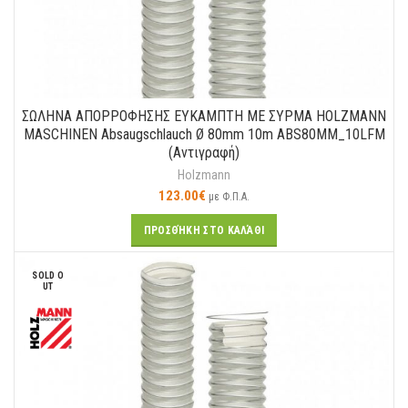
ΣΩΛΗΝΑ ΑΠΟΡΡΟΦΗΣΗΣ ΕΥΚΑΜΠΤΗ ΜΕ ΣΥΡΜΑ HOLZMANN
MASCHINEN Absaugschlauch Ø 80mm 10m ABS80MM_10LFM
(Αντιγραφή)
Holzmann
123.00
€
με Φ.Π.Α.
ΠΡΟΣΘΉΚΗ ΣΤΟ ΚΑΛΆΘΙ
SOLD O
UT