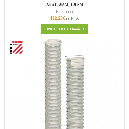
ABS120MM_10LFM
Holzmann
192.20
€
με Φ.Π.Α.
ΠΡΟΣΘΉΚΗ ΣΤΟ ΚΑΛΆΘΙ