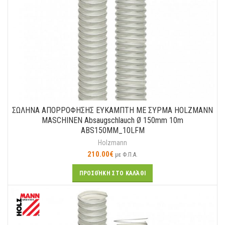
ΣΩΛΗΝΑ ΑΠΟΡΡΟΦΗΣΗΣ ΕΥΚΑΜΠΤΗ ΜΕ ΣΥΡΜΑ HOLZMANN
MASCHINEN Absaugschlauch Ø 150mm 10m
ABS150MM_10LFM
Holzmann
210.00
€
με Φ.Π.Α.
ΠΡΟΣΘΉΚΗ ΣΤΟ ΚΑΛΆΘΙ