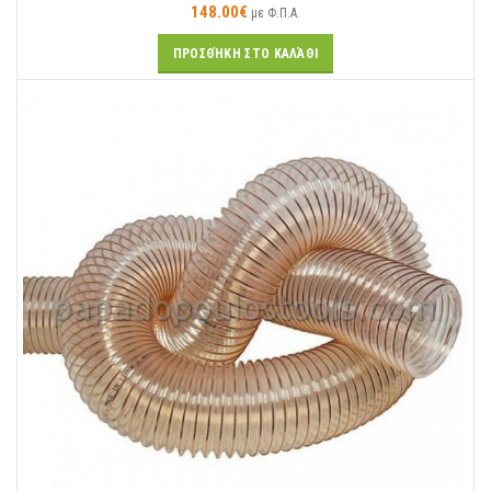
148.00
€
με Φ.Π.Α.
ΠΡΟΣΘΉΚΗ ΣΤΟ ΚΑΛΆΘΙ