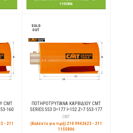
1155806
SOLD
OUT
Υ CMT
ΠΟΤΗΡΟΤΡΥΠΑΝΑ ΚΑΡΒΙΔΙΟΥ CMT
553-160
SERIES:553 D=177 I=152 Z=7 553-177
CMT
3 - 211
(Καλέστε για τιμή) 210 9943623 - 211
1155806