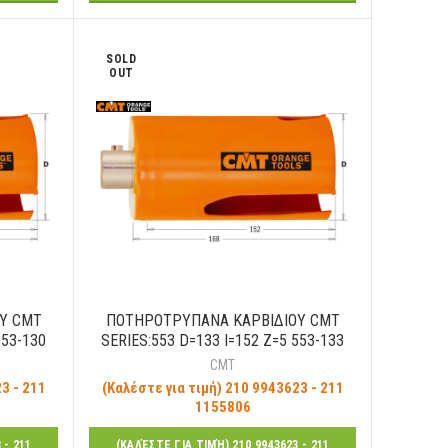
SOLD
OUT
Υ CMT
ΠΟΤΗΡΟΤΡΥΠΑΝΑ ΚΑΡΒΙΔΙΟΥ CMT
553-130
SERIES:553 D=133 I=152 Z=5 553-133
CMT
3 - 211
(Καλέστε για τιμή) 210 9943623 - 211
1155806
 - 211
(ΚΑΛΈΣΤΕ ΓΙΑ ΤΙΜΉ) 210 9943623 - 211