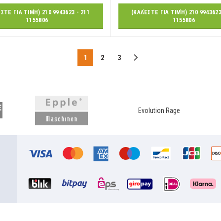
ΣΤΕ ΓΙΑ ΤΙΜΉ) 210 9943623 - 211
(ΚΑΛΈΣΤΕ ΓΙΑ ΤΙΜΉ) 210 9943623
1155806
1155806
1
2
3
Evolution Rage