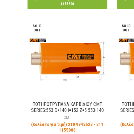
1155806
SOLD
SOLD
OUT
OUT
ΠΟΤΗΡΟΤΡΥΠΑΝΑ ΚΑΡΒΙΔΙΟΥ CMT
ΠΟΤΗ
SERIES:553 D=140 I=152 Z=5 553-140
SERIES
CMT
(Καλέστε για τιμή) 210 9943623 - 211
(Καλέσ
1155806