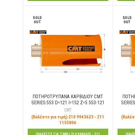
SOLD
SOLD
OUT
OUT
ΠΟΤΗΡΟΤΡΥΠΑΝΑ ΚΑΡΒΙΔΙΟΥ CMT
ΠΟΤΗ
SERIES:553 D=121 I=152 Z=5 553-121
SERIES
CMT
(Καλέστε για τιμή) 210 9943623 - 211
(Καλέσ
1155806
(ΚΑΛΈΣΤΕ ΓΙΑ ΤΙΜΉ) 210 9943623 - 211
(ΚΑΛΈ