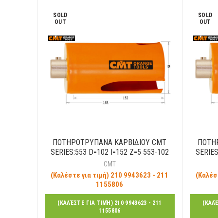
SOLD
SOLD
OUT
OUT
ΠΟΤΗΡΟΤΡΥΠΑΝΑ ΚΑΡΒΙΔΙΟΥ CMT
ΠΟΤΗ
SERIES:553 D=102 I=152 Z=5 553-102
SERIES
CMT
(Καλέστε για τιμή) 210 9943623 - 211
(Καλέσ
1155806
(ΚΑΛΈΣΤΕ ΓΙΑ ΤΙΜΉ) 210 9943623 - 211
(ΚΑΛΈ
1155806