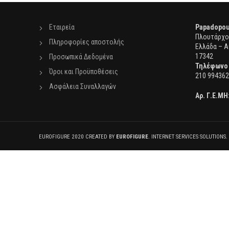
Εταιρεία
Papadopou
Πλουτάρχου
Πληροφορίες αποστολής
Ελλάδα – Α
17342
Προσωπικά Δεδομένα
Τηλέφωνο
Όροι και Προϋποθέσεις
210 994362
Ασφάλεια Συναλλαγών
Αρ. Γ.Ε.ΜΗ
EUROFIGURE 2020 CREATED BY
EUROFIGURE
. INTERNET SERVICES SOLUTIONS.