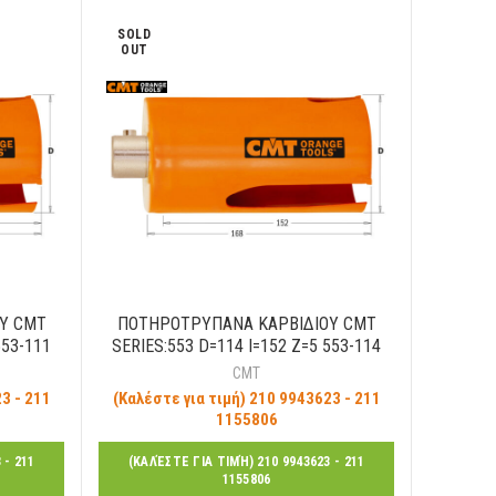
SOLD
OUT
Υ CMT
ΠΟΤΗΡΟΤΡΥΠΑΝΑ ΚΑΡΒΙΔΙΟΥ CMT
553-111
SERIES:553 D=114 I=152 Z=5 553-114
CMT
3 - 211
(Καλέστε για τιμή) 210 9943623 - 211
1155806
 - 211
(ΚΑΛΈΣΤΕ ΓΙΑ ΤΙΜΉ) 210 9943623 - 211
1155806