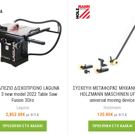
A
ΑΠΕΖΙΟ ΔΙΣΚΟΠΡΙΟΝΟ LAGUNA
ΣΥΣΚΕΥΗ ΜΕΤΑΦΟΡΑΣ ΜΗΧΑ
n 3 new model 2022 Table Saw
HOLZMANN MASCHINEN UF
Fusion 3Dro
universal moving device
Laguna
Holzmann
2,852.00
€
125.00
€
με Φ.Π.Α.
με Φ.Π.Α.
ΠΡΟΣΘΉΚΗ ΣΤΟ ΚΑΛΆΘΙ
ΠΡΟΣΘΉΚΗ ΣΤΟ ΚΑΛΆΘΙ