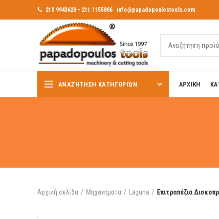
210 9943623 - 211 1155806
info@papadopoulostools.com
ΑΝΑΖΉΤΗΣΗ ΚΑΤΗΓΟΡΙΏΝ
ΑΡΧΙΚΗ
ΚΑ
Αρχική σελίδα
Μηχανήματα
Laguna
Επιτραπέζια Δισκοπ