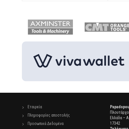
Εταιρεία
Papadopou
Πλουτάρχου
Πληροφορίες αποστολής
Ελλάδα – Α
17342
Προσωπικά Δεδομένα
Τηλέφωνο