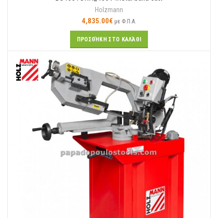
Holzmann
4,835.00
€
με Φ.Π.Α.
ΠΡΟΣΘΉΚΗ ΣΤΟ ΚΑΛΆΘΙ