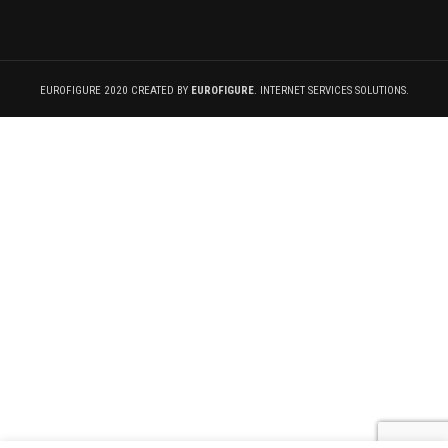
EUROFIGURE 2020 CREATED BY
EUROFIGURE
. INTERNET SERVICES SOLUTIONS.