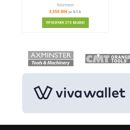
Holzmann
3,550.00
€
με Φ.Π.Α.
ΠΡΟΣΘΉΚΗ ΣΤΟ ΚΑΛΆΘΙ