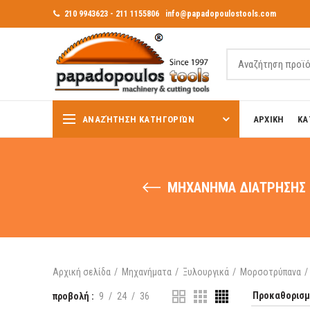
210 9943623 - 211 1155806
info@papadopoulostools.com
ΑΝΑΖΉΤΗΣΗ ΚΑΤΗΓΟΡΙΏΝ
ΑΡΧΙΚΗ
ΚΑ
ΜΗΧΑΝΗΜΑ ΔΙΑΤΡΗΣΗΣ 
Αρχική σελίδα
Μηχανήματα
Ξυλουργικά
Μορσοτρύπανα
προβολή
9
24
36