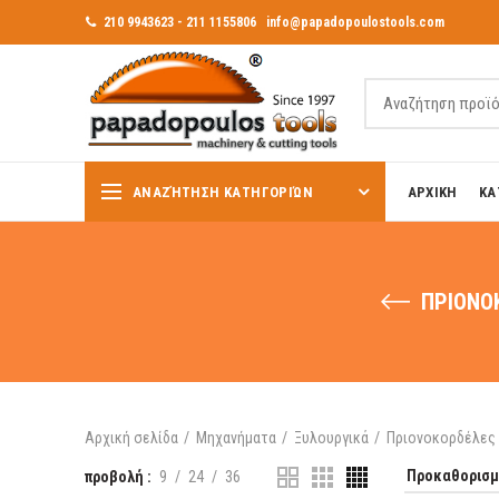
210 9943623 - 211 1155806
info@papadopoulostools.com
ΑΝΑΖΉΤΗΣΗ ΚΑΤΗΓΟΡΙΏΝ
ΑΡΧΙΚΗ
ΚΑ
ΠΡΙΟΝΟ
Αρχική σελίδα
Μηχανήματα
Ξυλουργικά
Πριονοκορδέλες
προβολή
9
24
36