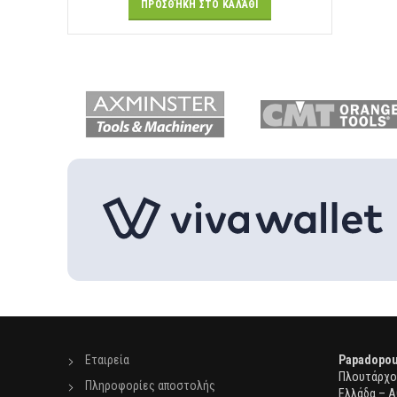
ΠΡΟΣΘΉΚΗ ΣΤΟ ΚΑΛΆΘΙ
Εταιρεία
Papadopou
Πλουτάρχου
Πληροφορίες αποστολής
Ελλάδα – Α