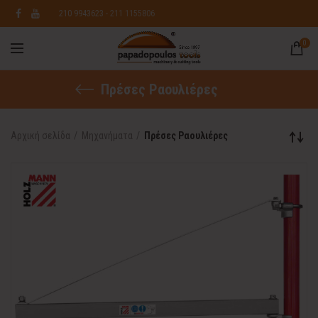
210 9943623
- 211 1155806
0
Πρέσες Ραουλιέρες
Αρχική σελίδα
Μηχανήματα
Πρέσες Ραουλιέρες