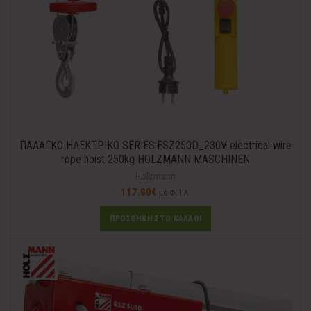
ΠΑΛΑΓΚΟ ΗΛΕΚΤΡΙΚΟ SERIES:ESZ250D_230V electrical wire
rope hoist 250kg HOLZMANN MASCHINEN
Holzmann
117.80
€
με Φ.Π.Α.
ΠΡΟΣΘΉΚΗ ΣΤΟ ΚΑΛΆΘΙ