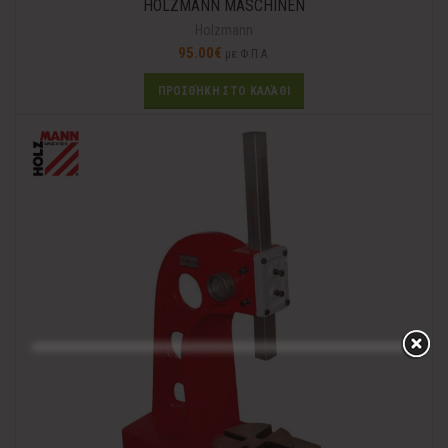
HOLZMANN MASCHINEN
Holzmann
95.00
€
με Φ.Π.Α.
ΠΡΟΣΘΉΚΗ ΣΤΟ ΚΑΛΆΘΙ