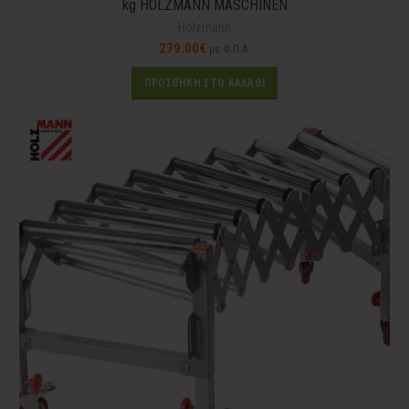
kg HOLZMANN MASCHINEN
Holzmann
279.00
€
με Φ.Π.Α.
ΠΡΟΣΘΉΚΗ ΣΤΟ ΚΑΛΆΘΙ