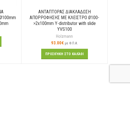
ΝΑ
ΑΝΤΑΠΤΟΡΑΣ ΔΙΑΚΛΑΔΩΣΗ
ΡΟΚΑΝΙ-
 Ø100mm
ΑΠΟΡΡΟΦΗΣΗΣ ΜΕ ΚΛΕΙΣΤΡΟ Ø100-
100mm
>2x100mm Y-distributor with slide
YVS100
Holzmann
93.00
€
με Φ.Π.Α.
ΠΡΟΣΘΉΚΗ ΣΤΟ ΚΑΛΆΘΙ
GMC