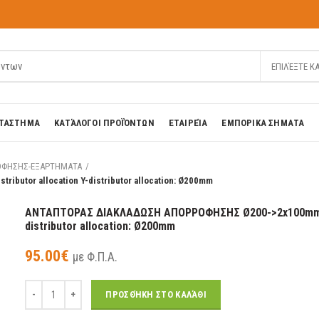
ΕΠΙΛΈΞΤΕ Κ
ΤΑΣΤΗΜΑ
ΚΑΤΆΛΟΓΟΙ ΠΡΟΪΌΝΤΩΝ
ΕΤΑΙΡΕΊΑ
ΕΜΠΟΡΙΚΑ ΣΗΜΑΤΑ
ΟΦΗΣΗΣ-ΕΞΑΡΤΗΜΑΤΑ
tor allocation Y-distributor allocation: Ø200mm
ΑΝΤΑΠΤΟΡΑΣ ΔΙΑΚΛΑΔΩΣΗ ΑΠΟΡΡΟΦΗΣΗΣ Ø200->2x100mm Y-d
distributor allocation: Ø200mm
95.00
€
με Φ.Π.Α.
Ποσότητα
ΠΡΟΣΘΉΚΗ ΣΤΟ ΚΑΛΆΘΙ