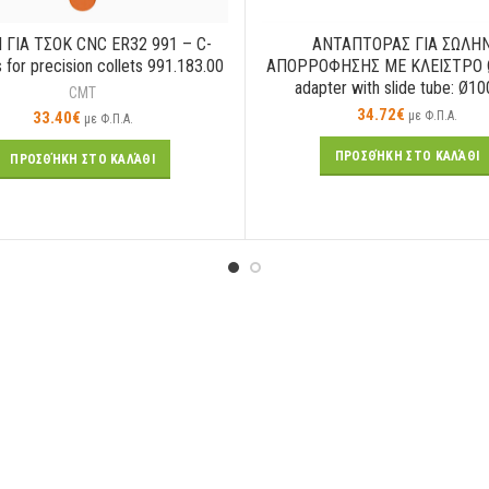
Ι ΓΙΑ ΤΣΟΚ CNC ER32 991 – C-
ΑΝΤΑΠΤΟΡΑΣ ΓΙΑ ΣΩΛΗ
 for precision collets 991.183.00
ΑΠΟΡΡΟΦΗΣΗΣ ΜΕ ΚΛΕΙΣΤΡΟ
adapter with slide tube: Ø
CMT
34.72
€
33.40
€
με Φ.Π.Α.
με Φ.Π.Α.
ΠΡΟΣΘΉΚΗ ΣΤΟ ΚΑΛΆΘΙ
ΠΡΟΣΘΉΚΗ ΣΤΟ ΚΑΛΆΘΙ
Evolution Rage