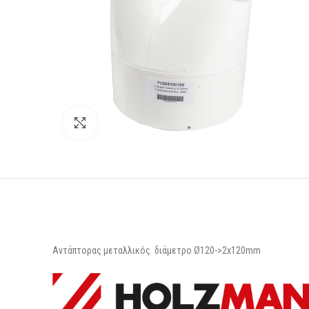
κλικ για μεγέθυνση
Αντάπτορας μεταλλικός διάμετρο Ø120->2x120mm