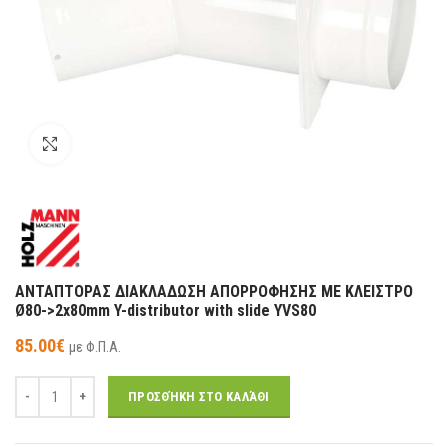
κλικ για μεγέθυνση
ΑΝΤΑΠΤΟΡΑΣ ΔΙΑΚΛΑΔΩΣΗ ΑΠΟΡΡΟΦΗΣΗΣ ΜΕ ΚΛΕΙΣΤΡΟ
Ø80->2x80mm Y-distributor with slide YVS80
85.00
€
με Φ.Π.Α.
Ποσότητα
ΠΡΟΣΘΉΚΗ ΣΤΟ ΚΑΛΆΘΙ