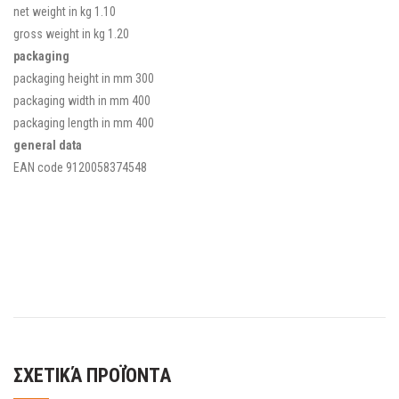
net weight in kg
1.10
gross weight in kg
1.20
packaging
packaging height in mm
300
packaging width in mm
400
packaging length in mm
400
general data
EAN code
9120058374548
ΣΧΕΤΙΚΆ ΠΡΟΪΌΝΤΑ